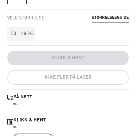
STØRRELSESGUIDE
VELG STØRRELSE
50
48 2/3
KLIKK & HENT
IKKE FLER PÅ LAGER
PÅ NETT
...
KLIKK & HENT
..