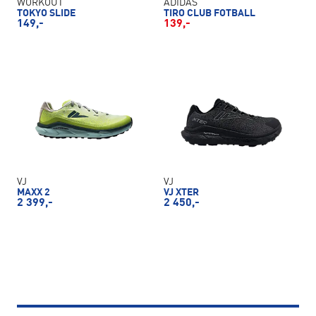
WORKOUT
ADIDAS
TOKYO SLIDE
TIRO CLUB FOTBALL
149,-
139,-
VJ
VJ
MAXX 2
VJ XTER
2 399,-
2 450,-