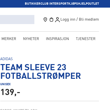
BUTIKKER
CLUB INTERSPORT
KJØPSHJELP
OUTLET
Logg inn / Bli medlem
MERKER
NYHETER
INSPIRASJON
TJENESTER
KAM
ADIDAS
TEAM SLEEVE 23
FOTBALLSTRØMPER
UNISEX
139,-