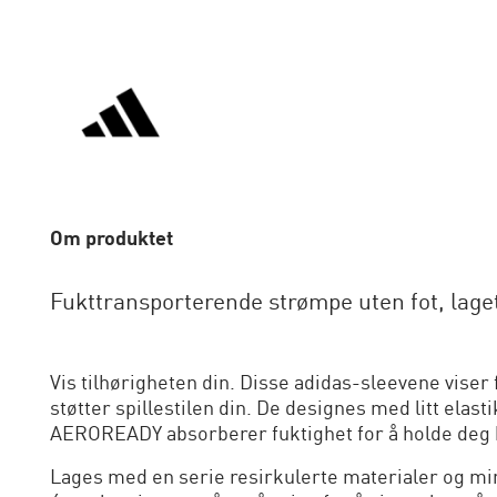
Om produktet
Fukttransporterende strømpe uten fot, laget
Vis tilhørigheten din. Disse adidas-sleevene vise
støtter spillestilen din. De designes med litt elas
AEROREADY absorberer fuktighet for å holde deg ko
Lages med en serie resirkulerte materialer og min