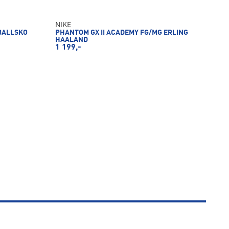
NIKE
BALLSKO
PHANTOM GX II ACADEMY FG/MG ERLING
HAALAND
1 199,-