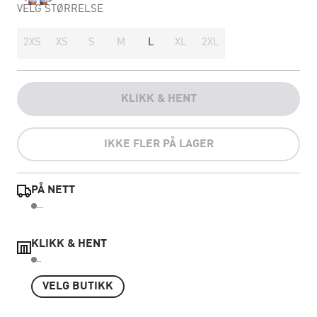
VELG STØRRELSE
2XS
XS
S
M
L
XL
2XL
KLIKK & HENT
IKKE FLER PÅ LAGER
PÅ NETT
...
KLIKK & HENT
..
VELG BUTIKK