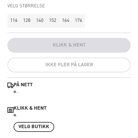
VELG STØRRELSE
116
128
140
152
164
176
KLIKK & HENT
IKKE FLER PÅ LAGER
PÅ NETT
...
KLIKK & HENT
..
VELG BUTIKK