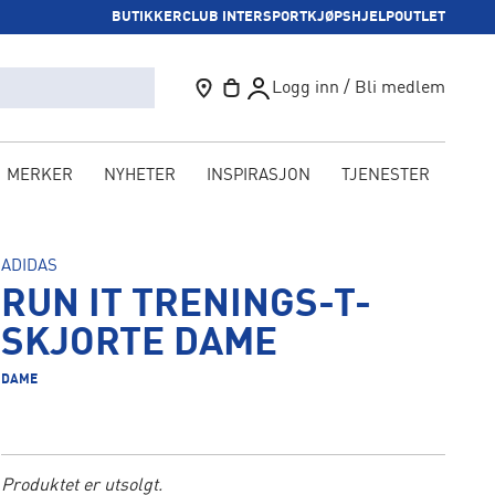
BUTIKKER
CLUB INTERSPORT
KJØPSHJELP
OUTLET
Logg inn / Bli medlem
MERKER
NYHETER
INSPIRASJON
TJENESTER
KAM
ADIDAS
RUN IT TRENINGS-T-
SKJORTE DAME
DAME
Produktet er utsolgt.