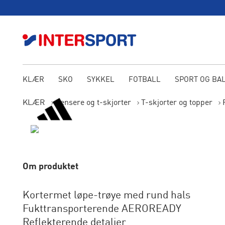
KLÆR
SKO
SYKKEL
FOTBALL
SPORT OG BA
KLÆR
Gensere og t-skjorter
T-skjorter og topper
Om produktet
Kortermet løpe-trøye med rund hals
Fukttransporterende AEROREADY
Reflekterende detaljer