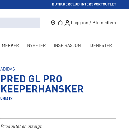
BUTIKKER
CLUB INTERSPORT
OUTLET
Logg inn / Bli medlem
MERKER
NYHETER
INSPIRASJON
TJENESTER
KAM
ADIDAS
PRED GL PRO
KEEPERHANSKER
UNISEX
Produktet er utsolgt.