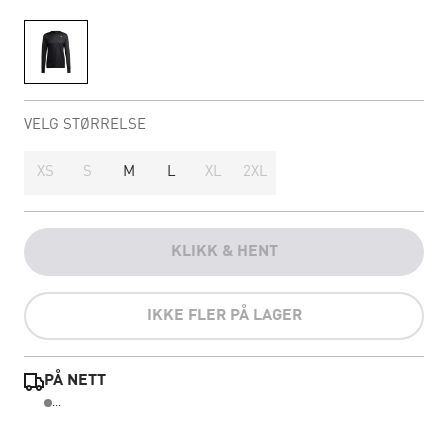
VELG STØRRELSE
XS
S
M
L
XL
2XL
KLIKK & HENT
IKKE FLER PÅ LAGER
PÅ NETT
...