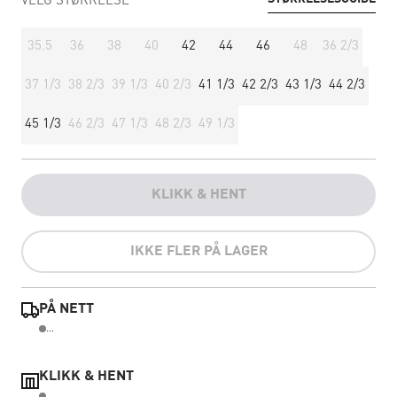
VELG STØRRELSE
35.5
36
38
40
42
44
46
48
36 2/3
37 1/3
38 2/3
39 1/3
40 2/3
41 1/3
42 2/3
43 1/3
44 2/3
45 1/3
46 2/3
47 1/3
48 2/3
49 1/3
KLIKK & HENT
IKKE FLER PÅ LAGER
PÅ NETT
...
KLIKK & HENT
..