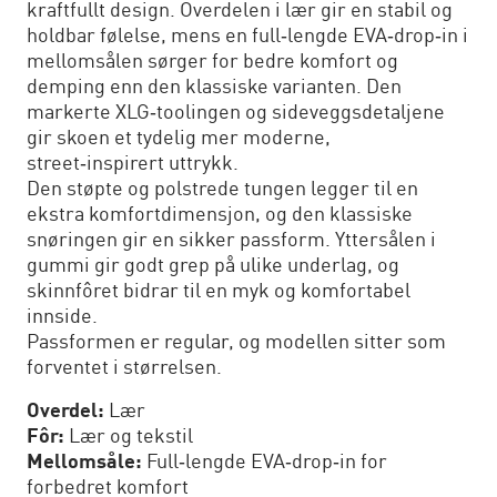
kraftfullt design. Overdelen i lær gir en stabil og
holdbar følelse, mens en full‑lengde EVA‑drop‑in i
mellomsålen sørger for bedre komfort og
demping enn den klassiske varianten. Den
markerte XLG‑toolingen og sideveggsdetaljene
gir skoen et tydelig mer moderne,
street‑inspirert uttrykk.
Den støpte og polstrede tungen legger til en
ekstra komfortdimensjon, og den klassiske
snøringen gir en sikker passform. Yttersålen i
gummi gir godt grep på ulike underlag, og
skinnfôret bidrar til en myk og komfortabel
innside.
Passformen er regular, og modellen sitter som
forventet i størrelsen.
Overdel:
Lær
Fôr:
Lær og tekstil
Mellomsåle:
Full‑lengde EVA‑drop‑in for
forbedret komfort