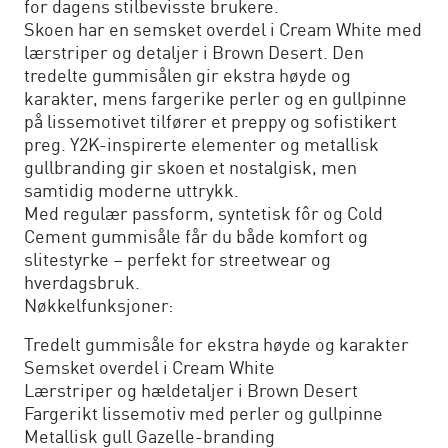
for dagens stilbevisste brukere.
Skoen har en semsket overdel i Cream White med
lærstriper og detaljer i Brown Desert. Den
tredelte gummisålen gir ekstra høyde og
karakter, mens fargerike perler og en gullpinne
på lissemotivet tilfører et preppy og sofistikert
preg. Y2K-inspirerte elementer og metallisk
gullbranding gir skoen et nostalgisk, men
samtidig moderne uttrykk.
Med regulær passform, syntetisk fôr og Cold
Cement gummisåle får du både komfort og
slitestyrke – perfekt for streetwear og
hverdagsbruk.
Nøkkelfunksjoner:
Tredelt gummisåle for ekstra høyde og karakter
Semsket overdel i Cream White
Lærstriper og hældetaljer i Brown Desert
Fargerikt lissemotiv med perler og gullpinne
Metallisk gull Gazelle-branding