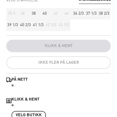
VELG STØRRELSE
35.5
36
38
40
42
44
36 2/3
37 1/3
38 2/3
39 1/3
40 2/3
41 1/3
42 2/3
43 1/3
KLIKK & HENT
IKKE FLER PÅ LAGER
PÅ NETT
...
KLIKK & HENT
..
VELG BUTIKK