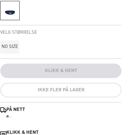
VELG STØRRELSE
NO SIZE
KLIKK & HENT
IKKE FLER PÅ LAGER
PÅ NETT
...
KLIKK & HENT