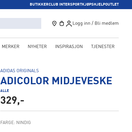
BUTIKKER
CLUB INTERSPORT
KJØPSHJELP
OUTLET
Logg inn / Bli medlem
MERKER
NYHETER
INSPIRASJON
TJENESTER
KAM
ADIDAS ORIGINALS
ADICOLOR MIDJEVESKE
ALLE
329,-
FARGE: NINDIG