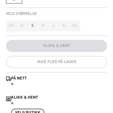
VELG STØRRELSE
2XS
XS
S
M
L
XL
2XL
KLIKK & HENT
IKKE FLER PÅ LAGER
PÅ NETT
...
KLIKK & HENT
..
VELG BUTIKK