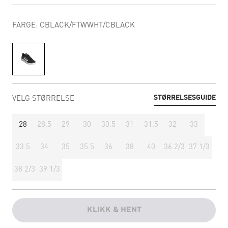
FARGE: CBLACK/FTWWHT/CBLACK
STØRRELSESGUIDE
VELG STØRRELSE
28
28.5
29
30
30.5
31
31.5
32
33
33.5
34
35
35.5
36
38
40
36 2/3
37 1/3
38 2/3
39 1/3
KLIKK & HENT