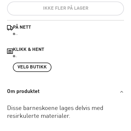
IKKE FLER PÅ LAGER
PÅ NETT
...
KLIKK & HENT
..
VELG BUTIKK
Om produktet
Disse barneskoene lages delvis med
resirkulerte materialer.