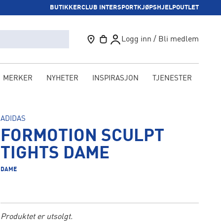
BUTIKKER
CLUB INTERSPORT
KJØPSHJELP
OUTLET
Logg inn / Bli medlem
MERKER
NYHETER
INSPIRASJON
TJENESTER
KAM
ADIDAS
FORMOTION SCULPT
TIGHTS DAME
DAME
Produktet er utsolgt.