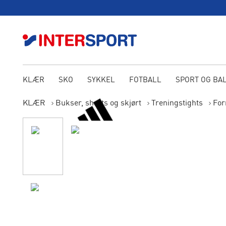
KLÆR
SKO
SYKKEL
FOTBALL
SPORT OG BA
KLÆR
Bukser, shorts og skjørt
Treningstights
For