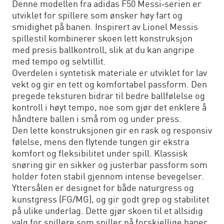
Denne modellen fra adidas F50 Messi‑serien er
utviklet for spillere som ønsker høy fart og
smidighet på banen. Inspirert av Lionel Messis
spillestil kombinerer skoen lett konstruksjon
med presis ballkontroll, slik at du kan angripe
med tempo og selvtillit.
Overdelen i syntetisk materiale er utviklet for lav
vekt og gir en tett og komfortabel passform. Den
pregede teksturen bidrar til bedre ballfølelse og
kontroll i høyt tempo, noe som gjør det enklere å
håndtere ballen i små rom og under press.
Den lette konstruksjonen gir en rask og responsiv
følelse, mens den flytende tungen gir ekstra
komfort og fleksibilitet under spill. Klassisk
snøring gir en sikker og justerbar passform som
holder foten stabil gjennom intense bevegelser.
Yttersålen er designet for både naturgress og
kunstgress (FG/MG), og gir godt grep og stabilitet
på ulike underlag. Dette gjør skoen til et allsidig
valg for spillere som spiller på forskjellige baner.