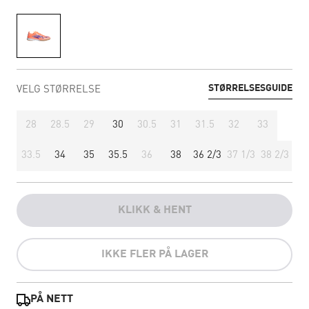
STØRRELSESGUIDE
VELG STØRRELSE
28
28.5
29
30
30.5
31
31.5
32
33
33.5
34
35
35.5
36
38
36 2/3
37 1/3
38 2/3
KLIKK & HENT
IKKE FLER PÅ LAGER
PÅ NETT