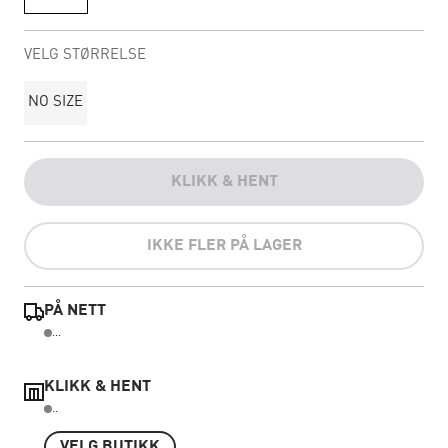
VELG STØRRELSE
NO SIZE
KLIKK & HENT
IKKE FLER PÅ LAGER
PÅ NETT
...
KLIKK & HENT
..
VELG BUTIKK