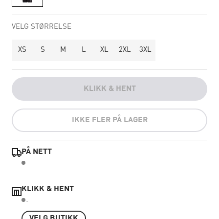
VELG STØRRELSE
XS
S
M
L
XL
2XL
3XL
KLIKK & HENT
IKKE FLER PÅ LAGER
PÅ NETT
...
KLIKK & HENT
..
VELG BUTIKK