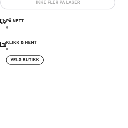
IKKE FLER PÅ LAGER
PÅ NETT
...
KLIKK & HENT
..
VELG BUTIKK