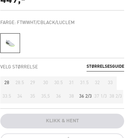
FARGE: FTWWHT/CBLACK/LUCLEM
STØRRELSESGUIDE
VELG STØRRELSE
28
28.5
29
30
30.5
31
31.5
32
33
33.5
34
35
35,5
36
38
36 2/3
37 1/3
38 2/3
KLIKK & HENT