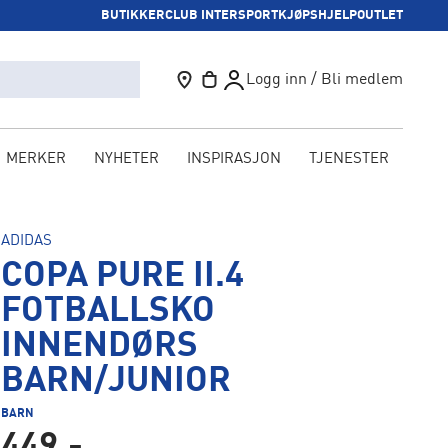
BUTIKKER
CLUB INTERSPORT
KJØPSHJELP
OUTLET
Logg inn / Bli medlem
MERKER
NYHETER
INSPIRASJON
TJENESTER
KAM
ADIDAS
COPA PURE II.4
FOTBALLSKO
INNENDØRS
BARN/JUNIOR
BARN
449,-