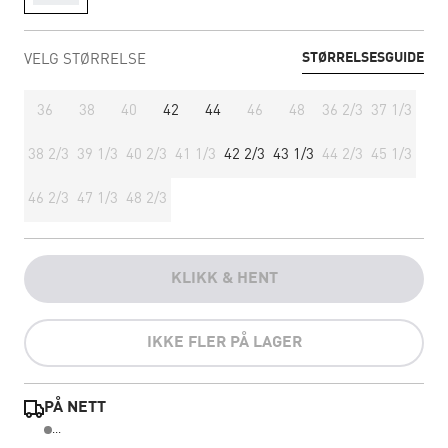
STØRRELSESGUIDE
VELG STØRRELSE
36
38
40
42
44
46
48
36 2/3
37 1/3
38 2/3
39 1/3
40 2/3
41 1/3
42 2/3
43 1/3
44 2/3
45 1/3
46 2/3
47 1/3
48 2/3
KLIKK & HENT
IKKE FLER PÅ LAGER
PÅ NETT
...