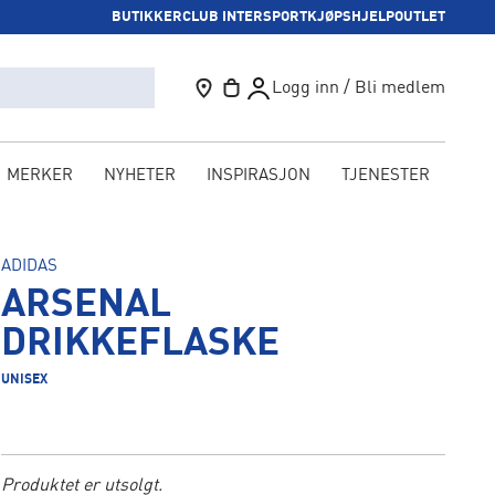
BUTIKKER
CLUB INTERSPORT
KJØPSHJELP
OUTLET
Logg inn / Bli medlem
MERKER
NYHETER
INSPIRASJON
TJENESTER
KAM
ADIDAS
ARSENAL
DRIKKEFLASKE
UNISEX
Produktet er utsolgt.