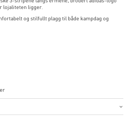
niske 3-stripene langs ermene, brodert adidas-logo
lojaliteten ligger.
fortabelt og stilfullt plagg til både kampdag og
er