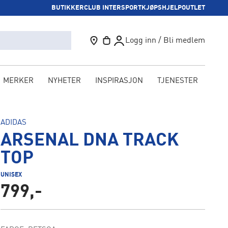
BUTIKKER
CLUB INTERSPORT
KJØPSHJELP
OUTLET
Logg inn / Bli medlem
MERKER
NYHETER
INSPIRASJON
TJENESTER
KAM
ADIDAS
ARSENAL DNA TRACK
TOP
UNISEX
799,-