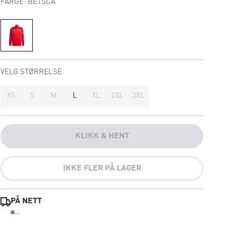
FARGE: BETSCA
VELG STØRRELSE
XS
S
M
L
XL
2XL
3XL
KLIKK & HENT
IKKE FLER PÅ LAGER
PÅ NETT
...