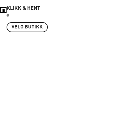
KLIKK & HENT
..
VELG BUTIKK