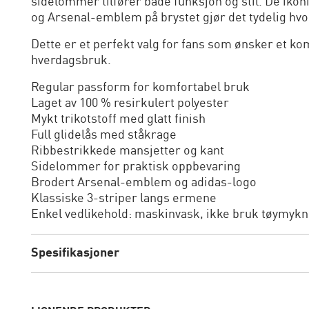
sidelommer tilfører både funksjon og stil. De iko
og Arsenal-emblem på brystet gjør det tydelig hvor 
Dette er et perfekt valg for fans som ønsker et kom
hverdagsbruk.
Regular passform for komfortabel bruk
Laget av 100 % resirkulert polyester
Mykt trikotstoff med glatt finish
Full glidelås med ståkrage
Ribbestrikkede mansjetter og kant
Sidelommer for praktisk oppbevaring
Brodert Arsenal-emblem og adidas-logo
Klassiske 3-striper langs ermene
Enkel vedlikehold: maskinvask, ikke bruk tøymykn
Spesifikasjoner