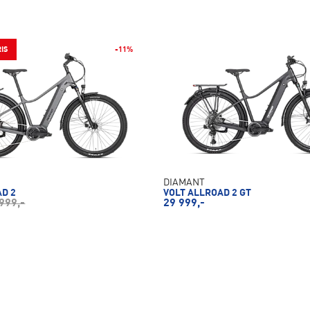
IS
-11%
DIAMANT
AD 2
VOLT ALLROAD 2 GT
999,-
29 999,-