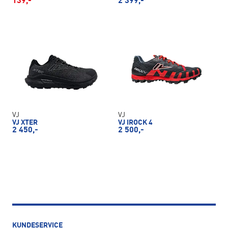
139,-
2 399,-
VJ
VJ
VJ XTER
VJ IROCK 4
2 450,-
2 500,-
KUNDESERVICE