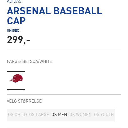
ADIDAS
ARSENAL BASEBALL
CAP
UNISEX
299,-
FARGE: BETSCA/WHITE
VELG STØRRELSE
OS CHILD
OS LARGE
OS MEN
OS WOMEN
OS YOUTH