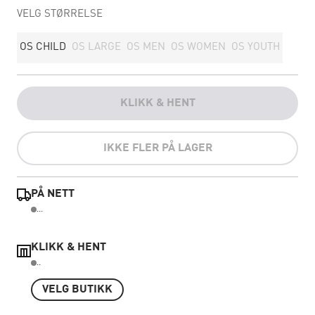
VELG STØRRELSE
OS CHILD
OS LARGE
OS MEN
OS WOMEN
OS YOUTH
KLIKK & HENT
IKKE FLER PÅ LAGER
PÅ NETT
...
KLIKK & HENT
..
VELG BUTIKK