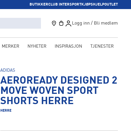
BUTIKKER
CLUB INTERSPORT
KJØPSHJELP
OUTLET
Logg inn / Bli medlem
MERKER
NYHETER
INSPIRASJON
TJENESTER
KAM
ADIDAS
AEROREADY DESIGNED 2
MOVE WOVEN SPORT
SHORTS HERRE
HERRE