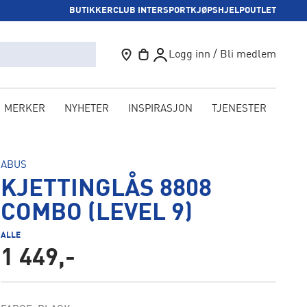
BUTIKKER
CLUB INTERSPORT
KJØPSHJELP
OUTLET
Logg inn / Bli medlem
MERKER
NYHETER
INSPIRASJON
TJENESTER
KAM
ABUS
KJETTINGLÅS 8808
COMBO (LEVEL 9)
ALLE
1 449,-