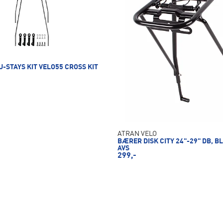
 U-STAYS KIT VELO55 CROSS KIT
ATRAN VELO
BÆRER DISK CITY 24"-29" DB, B
AVS
299,-