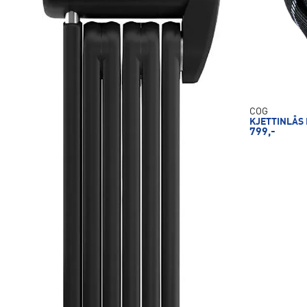
COG
KJETTINLÅS
799,-