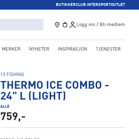
BUTIKKER
CLUB INTERSPORT
OUTLET
Logg inn / Bli medlem
MERKER
NYHETER
INSPIRASJON
TJENESTER
KAM
13 FISHING
THERMO ICE COMBO -
24" L (LIGHT)
ALLE
759,-