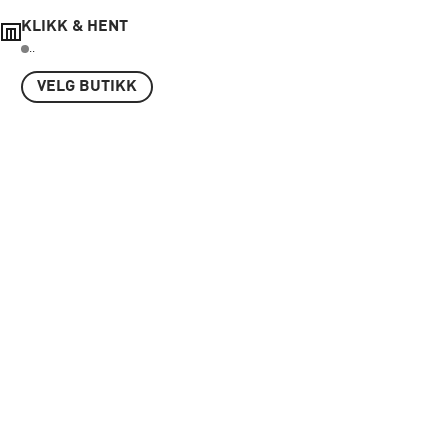
KLIKK & HENT
..
VELG BUTIKK