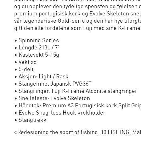
og du opplever den tydelige spensten og følelsen 
premium portugisisk kork og Evolve Skeleton snelle
vår legendariske Gold-serie og den har nye uforglem
gitt den alle fordelene som Fuji med sine K-Frame
• Spinning Series
• Lengde 213L / 7'
• Kastevekt 5-15g
• Vekt xx
• 5-delt
• Aksjon: Light / Rask
• Stangemne: Japansk PVG36T
• Stangringer: Fuji K-Frame Alconite stangringer
• Snellefeste: Evolve Skeleton
• Håndtak: Premium A3 Portugisisk kork Split Gri
• Evolve Snag-less Hook krokholder
• Stangtrekk
«Redesigning the sport of fishing. 13 FISHING. Ma