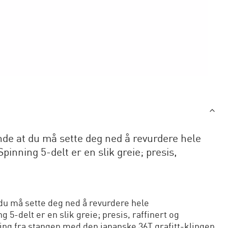
e at du må sette deg ned å revurdere hele
inning 5-delt er en slik greie; presis,
u må sette deg ned å revurdere hele
 5-delt er en slik greie; presis, raffinert og
lding fra stangen med den japanske 36T grafitt-klingen