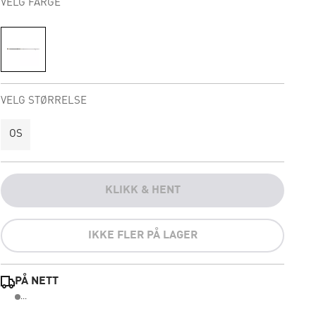
VELG FARGE
VELG STØRRELSE
OS
KLIKK & HENT
IKKE FLER PÅ LAGER
PÅ NETT
...