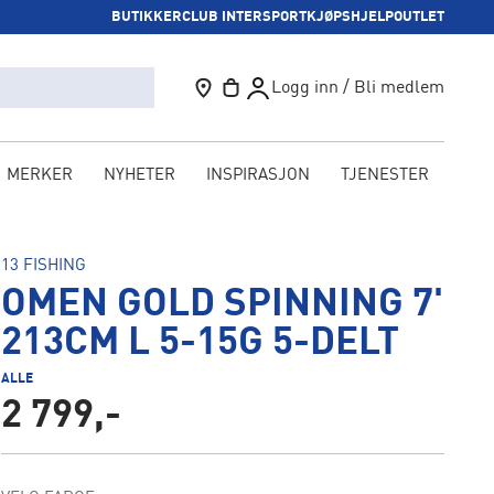
BUTIKKER
CLUB INTERSPORT
KJØPSHJELP
OUTLET
Logg inn / Bli medlem
MERKER
NYHETER
INSPIRASJON
TJENESTER
KAM
13 FISHING
OMEN GOLD SPINNING 7'
213CM L 5-15G 5-DELT
ALLE
2 799,-