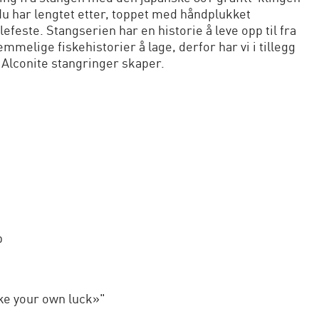
du har lengtet etter, toppet med håndplukket
feste. Stangserien har en historie å leve opp til fra
melige fiskehistorier å lage, derfor har vi i tillegg
 Alconite stangringer skaper.
p
ke your own luck»"