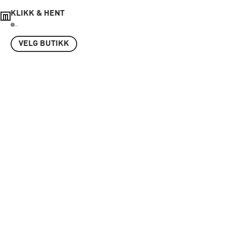
KLIKK & HENT
..
VELG BUTIKK