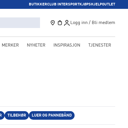
BUTIKKER
CLUB INTERSPORT
KJØPSHJELP
OUTLET
Logg inn / Bli medlem
MERKER
NYHETER
INSPIRASJON
TJENESTER
KAM
R
TILBEHØR
LUER OG PANNEBÅND