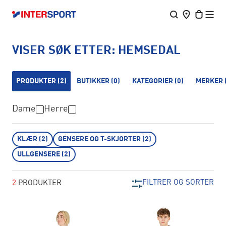
VISER SØK ETTER:
HEMSEDAL
PRODUKTER
(2)
BUTIKKER
(0)
KATEGORIER
(0)
MERKER
Dame
Herre
KLÆR
(2)
GENSERE OG T-SKJORTER
(2)
ULLGENSERE
(2)
FILTRER OG SORTER
2
PRODUKTER